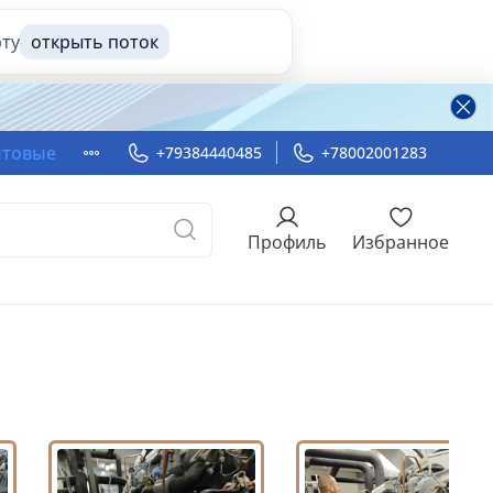
рту
открыть поток
ытовые
+79384440485
+78002001283
Профиль
Избранное