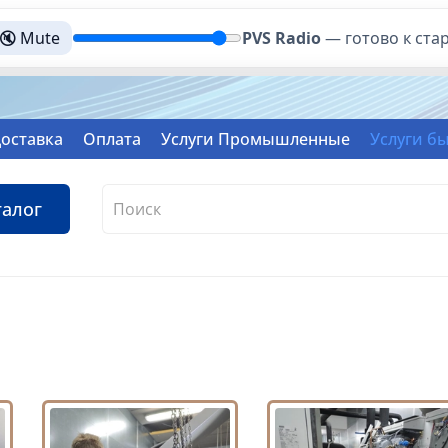
🔇 Mute
PVS Radio
—
готово к ста
оставка
Оплата
Услуги Промышленные
Услуги б
талог