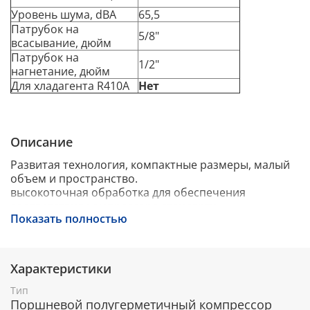
Уровень шума, dBA
65,5
Патрубок на
5/8"
всасывание, дюйм
Патрубок на
1/2"
нагнетание, дюйм
Для хладагента R410A
Нет
Описание
Развитая технология, компактные размеры, малый
объем и пространство.
высокоточная обработка для обеспечения
соответствия компрессора стандарту.
Показать полностью
Обрабатывающий центр с ЧПУ, концентричность
благодаря специальной технологии обработки,
минимальное рабочее пространство.
устойчивая работа, небольшая вибрация и низкий
Характеристики
уровень шума. превосходная стабильность,
хладагенты типа R22, R404 используются для защиты
Тип
окружающей среды, для применения при низких и
Поршневой полугерметичный компрессор