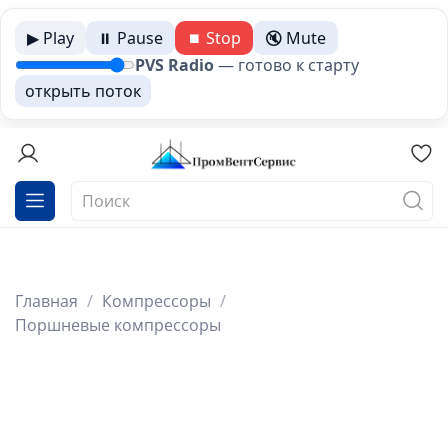
▶ Play
⏸ Pause
⏹ Stop
🔇 Mute
PVS Radio
—
готово к старту
открыть поток
Главная
Компрессоры
Поршневые компрессоры