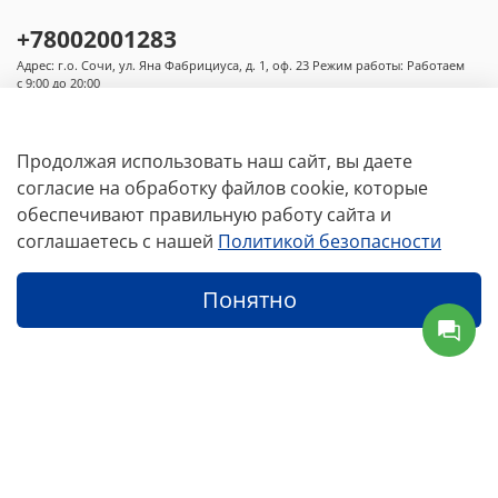
крупнейшими
производителями
компрессоров
по
+78002001283
всему
миру
.
Адрес: г.о. Сочи, ул. Яна Фабрициуса, д. 1, оф. 23 Режим работы: Работаем
В
последние годы компания активно развивается.
с 9:00 до 20:00
Благодаря
поддержке
проекта
мы
постоянно
преодолевали
трудности
на
Российском
рынке
,
быстро
развивались
и
построили
ряд
инженерных
Продолжая использовать наш сайт, вы даете
проектов
,
имеющих
современное
значение
.
согласие на обработку файлов cookie, которые
Компания
добилась
значительных
успехов
в
области
послепродажного
обслуживания
,
обеспечивают правильную работу сайта и
Основное меню
проектирования
,
монтажа
,
технического
соглашаетесь с нашей
Политикой безопасности
обслуживания
и
технического
консалтинга
,
а
также
установила
долгосрочное
тесное
сотрудничество
со
Условия
Понятно
многими
партнерами
.
Основываясь
на
принципе
“
Преданности
делу
,
честности
,
инновационности
,
целеустремленности
”
,
мы
будем
продолжать
Каталог
Избранное
Профиль
предоставлять
продукцию
высочайшего
качества
новым
и
текущим
клиентам
.