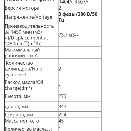
R404A, R507A
Версия мотора
2
3 фазы/380 В/50
Напряжение/Voltage:
Гц
Производительность
за 1450 мин (м3/
73,7 м3/ч
ч)/Displace-ment at
1450min¯²(m³/h)
Максимальный
-
рабочий ток А
Количество
цилиндров/No of
2
cylinders/
Расход масла/Oil
-
charge(dm³)
Высота, мм
273
Длина, мм
343
Ширина, мм
224
Масса нетто, кг
45
Количество масла, л
1