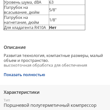
Уровень шума, dBA
63
Патрубок на
5/8"
всасывание, дюйм
Патрубок на
1/8"
нагнетание, дюйм
Для хладагента R410A
Нет
Описание
Развитая технология, компактные размеры, малый
объем и пространство.
высокоточная обработка для обеспечения
соответствия компрессора стандарту.
Показать полностью
Обрабатывающий центр с ЧПУ, концентричность
благодаря специальной технологии обработки,
минимальное рабочее пространство.
устойчивая работа, небольшая вибрация и низкий
Характеристики
уровень шума. превосходная стабильность,
хладагенты типа R22, R404 используются для защиты
Тип
окружающей среды, для применения при низких и
Поршневой полугерметичный компрессор
средних температурах,