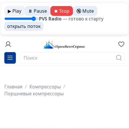
▶ Play
⏸ Pause
⏹ Stop
🔇 Mute
PVS Radio
—
готово к старту
открыть поток
Главная
Компрессоры
Поршневые компрессоры