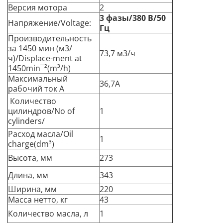
Версия мотора
2
3 фазы/380 В/50
Напряжение/Voltage:
Гц
Производительность
за 1450 мин (м3/
73,7 м3/ч
ч)/Displace-ment at
1450min¯²(m³/h)
Максимальный
36,7А
рабочий ток А
Количество
цилиндров/No of
1
cylinders/
Расход масла/Oil
1
charge(dm³)
Высота, мм
273
Длина, мм
343
Ширина, мм
220
Масса нетто, кг
43
Количество масла, л
1