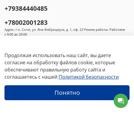
крупнейшими
производителями
компрессоров
по
всему
миру
.
+79384440485
В
последние годы компания активно развивается.
+78002001283
Благодаря
поддержке
проекта
мы
постоянно
преодолевали
трудности
на
Российском
рынке
,
Адрес: г.о. Сочи, ул. Яна Фабрициуса, д. 1, оф. 23 Режим работы: Работаем
с 9:00 до 20:00
быстро
развивались
и
построили
ряд
инженерных
проектов
,
имеющих
современное
значение
.
Компания
добилась
значительных
успехов
в
области
послепродажного
обслуживания
,
Продолжая использовать наш сайт, вы даете
проектирования
,
монтажа
,
технического
согласие на обработку файлов cookie, которые
обслуживания
и
технического
консалтинга
,
а
также
обеспечивают правильную работу сайта и
установила
долгосрочное
тесное
сотрудничество
со
Основное меню
соглашаетесь с нашей
Политикой безопасности
многими
партнерами
.
Основываясь
на
принципе
“
Преданности
делу
,
честности
,
инновационности
,
целеустремленности
”
,
мы
будем
продолжать
Условия
Понятно
предоставлять
продукцию
высочайшего
качества
новым
и
текущим
клиентам
.
Каталог
Избранное
Профиль