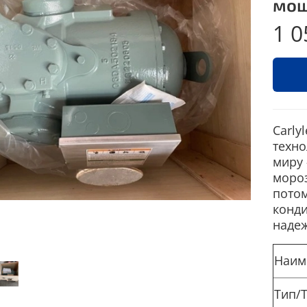
мощ
1 0
Carly
техно
миру 
мороз
потом
конди
наде
Наим
Тип/