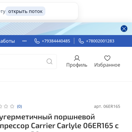
рту
открыть поток
работы
+79384440485
+78002001283
Профиль
Избранное
арт.
06ER165
(0)
угерметичный поршневой
прессор Carrier Carlyle 06ER165 с