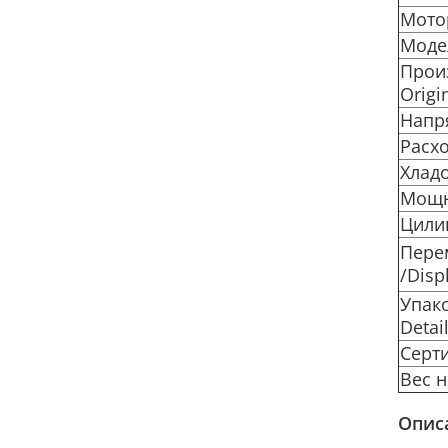
Мото
Моде
Произ
Origi
Напр
Расхо
Хладо
Мощн
Цилин
Пере
/Disp
Упак
Detail
Серти
Вес н
Опис