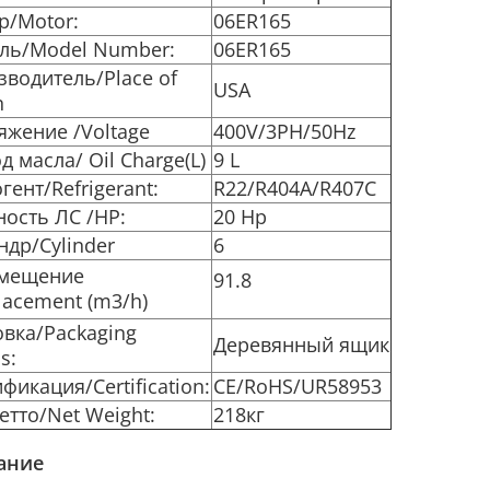
р/
Motor:
06ER165
ль/
Model Number:
06ER165
водитель/Place of
USA
n
яжение /
Voltage
400V/3PH/50Hz
д масла/ Oil Charge(L)
9 L
гент/
Refrigerant:
R22/R404A/R407C
ость ЛС /
HP:
20 Hp
др/Cylinder
6
мещение
91.8
lacement (m3/h)
овка/
Packaging
Деревянный ящик
s:
фикация/Certification:
CE/RoHS/UR58953
етто/
Net Weight:
218кг
ание