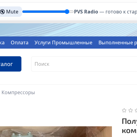
🔇 Mute
PVS Radio
—
готово к ста
ка
Оплата
Услуги Промышленные
Выполненные 
талог
Компрессоры
Пол
ком