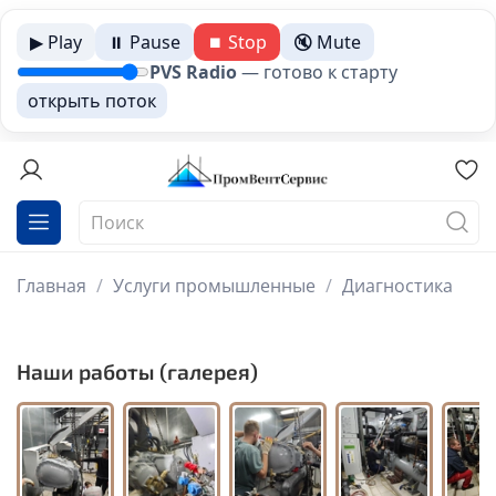
▶ Play
⏸ Pause
⏹ Stop
🔇 Mute
PVS Radio
—
готово к старту
открыть поток
Главная
Услуги промышленные
Диагностика
Наши работы (галерея)